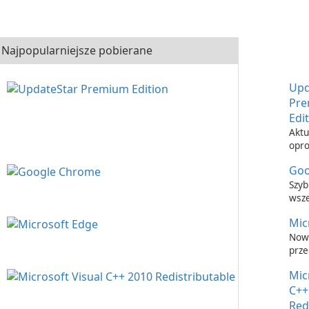
Najpopularniejsze pobierane
Upd
Pr
Edi
Aktu
opr
nigd
Goo
łatw
Upd
Szyb
Prem
wsz
prze
Mic
inte
Now
prze
inte
Mic
C++
Red