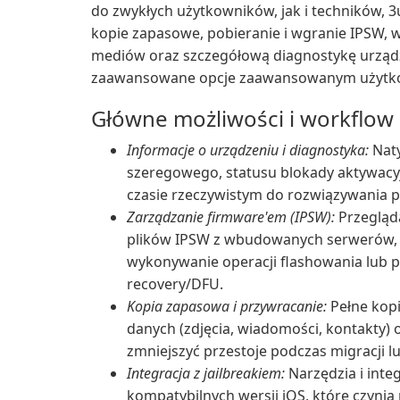
do zwykłych użytkowników, jak i techników, 
kopie zapasowe, pobieranie i wgranie IPSW, w
mediów oraz szczegółową diagnostykę urząd
zaawansowane opcje zaawansowanym użytk
Główne możliwości i workflow
Informacje o urządzeniu i diagnostyka:
Nat
szeregowego, statusu blokady aktywacy
czasie rzeczywistym do rozwiązywania 
Zarządzanie firmware'em (IPSW):
Przegląda
plików IPSW z wbudowanych serwerów, w
wykonywanie operacji flashowania lub 
recovery/DFU.
Kopia zapasowa i przywracanie:
Pełne kopi
danych (zdjęcia, wiadomości, kontakty)
zmniejszyć przestoje podczas migracji 
Integracja z jailbreakiem:
Narzędzia i inte
kompatybilnych wersji iOS, które czynią