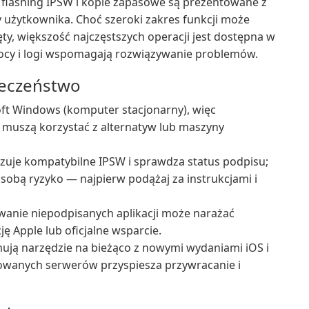
ak flashing IPSW i kopie zapasowe są prezentowane z
 użytkownika. Choć szeroki zakres funkcji może
ty, większość najczęstszych operacji jest dostępna w
omocy i logi wspomagają rozwiązywanie problemów.
ieczeństwo
oft Windows (komputer stacjonarny), więc
 muszą korzystać z alternatyw lub maszyny
azuje kompatybilne IPSW i sprawdza status podpisu;
sobą ryzyko — najpierw podążaj za instrukcjami i
lowanie niepodpisanych aplikacji może narażać
ę Apple lub oficjalne wsparcie.
mują narzędzie na bieżąco z nowymi wydaniami iOS i
owanych serwerów przyspiesza przywracanie i