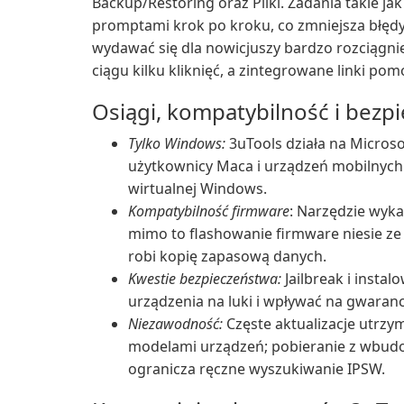
Backup/Restoring oraz Pliki. Zadania takie j
promptami krok po kroku, co zmniejsza błędy
wydawać się dla nowicjuszy bardzo rozciągnię
ciągu kilku kliknięć, a zintegrowane linki p
Osiągi, kompatybilność i bezp
Tylko Windows:
3uTools działa na Micros
użytkownicy Maca i urządzeń mobilnych
wirtualnej Windows.
Kompatybilność firmware
: Narzędzie wyk
mimo to flashowanie firmware niesie ze 
robi kopię zapasową danych.
Kwestie bezpieczeństwa:
Jailbreak i insta
urządzenia na luki i wpływać na gwarancj
Niezawodność:
Częste aktualizacje utrzy
modelami urządzeń; pobieranie z wbud
ogranicza ręczne wyszukiwanie IPSW.