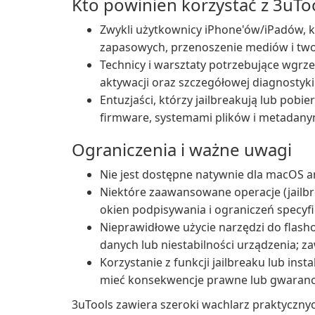
Kto powinien korzystać z 3uTo
Zwykli użytkownicy iPhone'ów/iPadów, k
zapasowych, przenoszenie mediów i tw
Technicy i warsztaty potrzebujące wgrz
aktywacji oraz szczegółowej diagnostyki
Entuzjaści, którzy jailbreakują lub pobi
firmware, systemami plików i metadany
Ograniczenia i ważne uwagi
Nie jest dostępne natywnie dla macOS
Niektóre zaawansowane operacje (jailbr
okien podpisywania i ograniczeń specyfi
Nieprawidłowe użycie narzędzi do flash
danych lub niestabilności urządzenia; z
Korzystanie z funkcji jailbreaku lub i
mieć konsekwencje prawne lub gwarancyjn
3uTools zawiera szeroki wachlarz praktycznyc