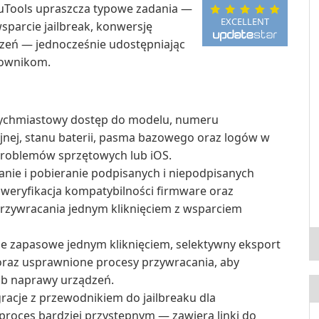
3uTools upraszcza typowe zadania —
EXCELLENT
sparcie jailbreak, konwersję
zeń — jednocześnie udostępniając
ownikom.
ychmiastowy dostęp do modelu, numeru
jnej, stanu baterii, pasma bazowego oraz logów w
problemów sprzętowych lub iOS.
nie i pobieranie podpisanych i niepodpisanych
eryfikacja kompatybilności firmware oraz
przywracania jednym kliknięciem z wsparciem
e zapasowe jednym kliknięciem, selektywny eksport
 oraz usprawnione procesy przywracania, aby
lub naprawy urządzeń.
gracje z przewodnikiem do jailbreaku dla
 proces bardziej przystępnym — zawiera linki do