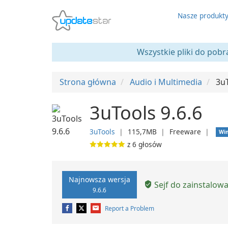
Nasze produkt
Wszystkie pliki do pobr
Strona główna
Audio i Multimedia
3u
3uTools 9.6.6
3uTools
❘
115,7MB
❘
Freeware
❘
Wi
z
6
głosów
Najnowsza wersja
Sejf do zainstalow
9.6.6
Report a Problem