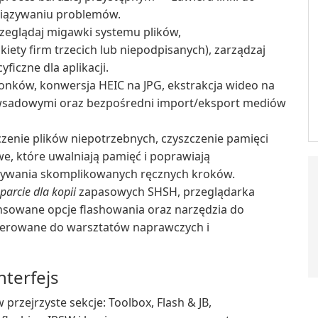
iązywaniu problemów.
zeglądaj migawki systemu plików,
akiety firm trzecich lub niepodpisanych), zarządzaj
yficzne dla aplikacji.
nków, konwersja HEIC na JPG, ekstrakcja wideo na
i wsadowymi oraz bezpośredni import/eksport mediów
zenie plików niepotrzebnych, czyszczenie pamięci
e, które uwalniają pamięć i poprawiają
ywania skomplikowanych ręcznych kroków.
arcie dla kopii
zapasowych SHSH, przeglądarka
nsowane opcje flashowania oraz narzędzia do
ierowane do warsztatów naprawczych i
nterfejs
 przejrzyste sekcje: Toolbox, Flash & JB,